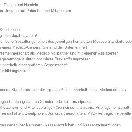
rtes Planen und Handeln
cher Umgang mit Patienten und Mitarbeitern
 Konditionen
ogenes Abgabesystem!
ktonische Gestaltungsfreiheit des jeweiligen kompletten Medeco-Standorts ode
lb eines Medeco-Centers. Sie sind der Unternehmer!
nternehmerschaft als Medeco Vollpartner und mit eigenen Assistenten
lagevermögens durch optimierte Praxisöffnungszeiten
it innerhalb einer größeren Gemeinschaft
Fortbildungszeiten
 Medeco-Standortes oder der eigenen Praxis innerhalb eines Medecocenters
sungen für den gesamten Standort oder die Einzelpraxis
MK-Zentren und Praxisverträgen (Gemeinschaftspraxis, Praxisgemeinschaft,
einschaften, Zweitpraxen, Juniorpartnerschaften, MVZ- Verträge, freiberufli
ragen gegenüber Kammern, Kassenärztlichen und Kassenzahnärztlichen