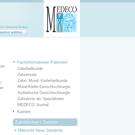
O Zahnarzt finden
andort wählen
Fachinformationen Patienten
ten
Zahnheilkunde
Zahnersatz
Zahn- Mund- Kieferheilkunde
n
Mund-Kiefer-Gesichtschirurgie
er
Ästhetische Gesichtschirurgie
Zahnärzte als Spezialisten
MEDECO Journal
Karriere
Zahnkliniken / Zentren
Übersicht Neue Standorte