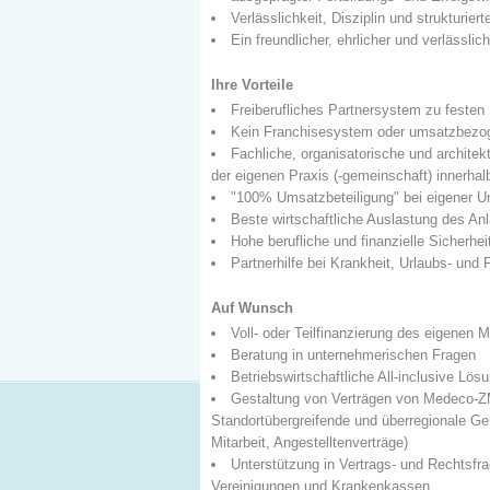
Verlässlichkeit, Disziplin und strukturie
Ein freundlicher, ehrlicher und verlässli
Ihre Vorteile
Freiberufliches Partnersystem zu festen
Kein Franchisesystem oder umsatzbez
Fachliche, organisatorische und archite
der eigenen Praxis (-gemeinschaft) innerha
"100% Umsatzbeteiligung" bei eigener U
Beste wirtschaftliche Auslastung des An
Hohe berufliche und finanzielle Sicherhe
Partnerhilfe bei Krankheit, Urlaubs- und 
Auf Wunsch
Voll- oder Teilfinanzierung des eigenen
Beratung in unternehmerischen Fragen
Betriebswirtschaftliche All-inclusive Lö
Gestaltung von Verträgen von Medeco-Z
Standortübergreifende und überregionale Gem
Mitarbeit, Angestelltenverträge)
Unterstützung in Vertrags- und Rechtsf
Vereinigungen und Krankenkassen