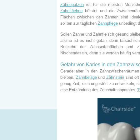
Zähneputzen
ist für die meisten Mensche
Zahnflächen
bürstet und die Zwischenräu
Flächen zwischen den Zähnen sind idea
sollten zur täglichen
Zahnpflege
unbedingt d
Sollen Zähne und Zahnfleisch gesund blei
alleine ist es nicht getan, denn tatsächli
Bereiche der Zahnseitenflächen und Zw
Nischendasein, denn sie werden häufig verna
Gefahr von Karies in den Zahnzwi
Gerade aber in den Zahnzwischenräumen e
bleiben.
Zahnbeläge
und
Zahnstein
sind oft
genug Zeit, sich ungestört zu entwickeln, s
eine Entzündung des Zahnhalteapparates (
P