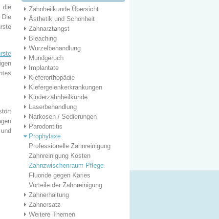
 die
Zahnheilkunde Übersicht
 Die
Ästhetik und Schönheit
rste
Zahnarztangst
Bleaching
Wurzelbehandlung
rste
Mundgeruch
igen
Implantate
htes
Kieferorthopädie
Kiefergelenkerkrankungen
Kinderzahnheilkunde
Laserbehandlung
tört
Narkosen / Sedierungen
ägen
Parodontitis
und
Prophylaxe
Professionelle Zahnreinigung
Zahnreinigung Kosten
Zahnzwischenraum Pflege
Fluoride gegen Karies
Vorteile der Zahnreinigung
Zahnerhaltung
Zahnersatz
Weitere Themen