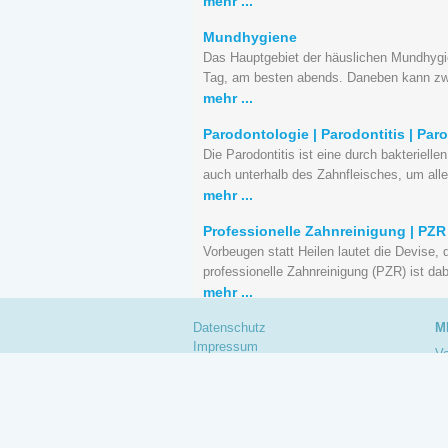
mehr ...
Mundhygiene
Das Hauptgebiet der häuslichen Mundhygi
Tag, am besten abends. Daneben kann zw
mehr ...
Parodontologie | Parodontitis | Par
Die Parodontitis ist eine durch bakteriel
auch unterhalb des Zahnfleisches, um alle
mehr ...
Professionelle Zahnreinigung | PZR
Vorbeugen statt Heilen lautet die Devise,
professionelle Zahnreinigung (PZR) ist da
mehr ...
Datenschutz
M
Impressum
Vo
Th
Im
M