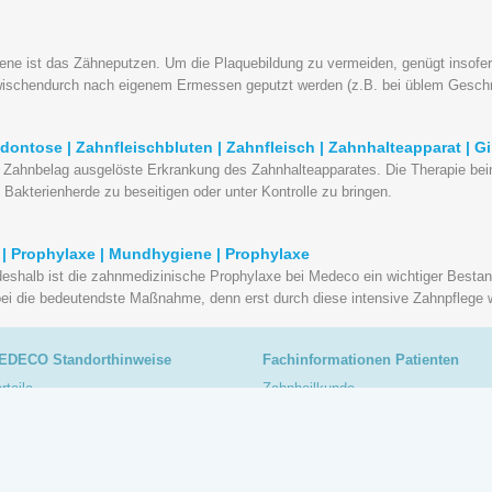
ene ist das Zähneputzen. Um die Plaquebildung zu vermeiden, genügt insofe
ischendurch nach eigenem Ermessen geputzt werden (z.B. bei üblem Gesc
odontose | Zahnfleischbluten | Zahnfleisch | Zahnhalteapparat | Gi
len Zahnbelag ausgelöste Erkrankung des Zahnhalteapparates. Die Therapie bein
 Bakterienherde zu beseitigen oder unter Kontrolle zu bringen.
 | Prophylaxe | Mundhygiene | Prophylaxe
 deshalb ist die zahnmedizinische Prophylaxe bei Medeco ein wichtiger Bestand
bei die bedeutendste Maßnahme, denn erst durch diese intensive Zahnpflege w
EDECO Standorthinweise
Fachinformationen Patienten
rteile
Zahnheilkunde
erapiespektrum
Zahn-, Mund-, Kieferheilkunde
pressionen
Mund-, Kiefer-, Gesichtschirurgie
EDECO Journal
Zahnersatz
Zahnärzte als Spezialisten