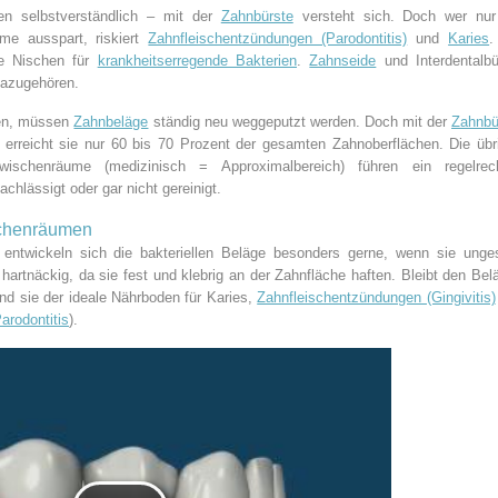
n selbstverständlich – mit der
Zahnbürste
versteht sich. Doch wer nur
me ausspart, riskiert
Zahnfleischentzündungen (Parodontitis)
und
Karies
.
le Nischen für
krankheitserregende Bakterien
.
Zahnseide
und Interdentalbü
azugehören.
ben, müssen
Zahnbeläge
ständig neu weggeputzt werden. Doch mit der
Zahnbü
ch erreicht sie nur 60 bis 70 Prozent der gesamten Zahnoberflächen. Die übr
ischenräume (medizinisch = Approximalbereich) führen ein regelrec
chlässigt oder gar nicht gereinigt.
schenräumen
ntwickeln sich die bakteriellen Beläge besonders gerne, wenn sie unges
 hartnäckig, da sie fest und klebrig an der Zahnfläche haften. Bleibt den Bel
ind sie der ideale Nährboden für Karies,
Zahnfleischentzündungen (Gingivitis)
arodontitis
).