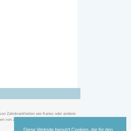
von Zahnkrankheiten wie Karies oder anderer
en von Zähnen oder des Zahnhalteapparats
Diese Website benutzt Cookies, die für den