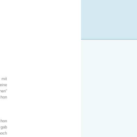
 mit
eine
hen“
chon
chon
 gab
noch