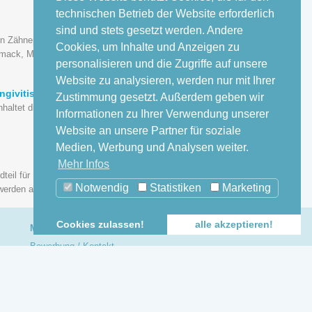
technischen Betrieb der Website erforderlich
sind und stets gesetzt werden. Andere
rn Zähneputzen von mindestens einmal pro
Cookies, um Inhalte und Anzeigen zu
hmack, Mundgeruch).
personalisieren und die Zugriffe auf unsere
Website zu analysieren, werden nur mit Ihrer
ngivitis
Zustimmung gesetzt. Außerdem geben wir
haltet die sorgfältige Reinigung der Zähne
Informationen zu Ihrer Verwendung unserer
Website an unsere Partner für soziale
Medien, Werbung und Analysen weiter.
Mehr Infos
teil für Ihre Zahngesundheit. Die
Notwendig
Statistiken
Marketing
erden alle Zahnbeläge entfernt.
Cookies zulassen!
alle akzeptieren!
MEDECO Karriere
Bewerbung / Kontakt
Partner
Juniorpartner
Angestellter Zahnarzt
Zahnarzthelferin