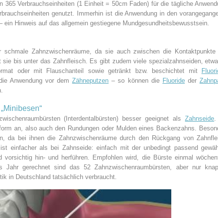
nen 365 Verbrauchseinheiten (1 Einheit = 50cm Faden) für die tägliche Anwend
erbrauchseinheiten genutzt. Immerhin ist die Anwendung in den vorangegang
 – ein Hinweis auf das allgemein gestiegene Mundgesundheitsbewusstsein.
hr schmale Zahnzwischenräume, da sie auch zwischen die Kontaktpunkte
ie bis unter das Zahnfleisch. Es gibt zudem viele spezialzahnseiden, etwa
format oder mit Flauschanteil sowie getränkt bzw. beschichtet mit
Fluor
t die Anwendung vor dem
Zähneputzen
– so können die
Fluoride
der
Zahnp
n.
 „Minibesen“
wischenraumbürsten (Interdentalbürsten) besser geeignet als
Zahnseide
.
hnform an, also auch den Rundungen oder Mulden eines Backenzahns. Beson
en, da bei ihnen die Zahnzwischenräume durch den Rückgang von Zahnfle
ist einfacher als bei Zahnseide: einfach mit der unbedingt passend gewäh
orsichtig hin- und herführen. Empfohlen wird, die Bürste einmal wöchent
s Jahr gerechnet sind das 52 Zahnzwischenraumbürsten, aber nur kna
tik in Deutschland tatsächlich verbraucht.