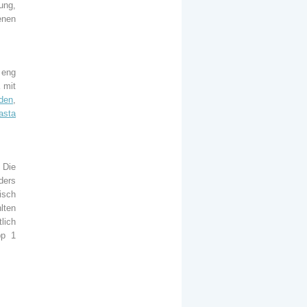
ung,
enen
 eng
 mit
iden
,
asta
 Die
ders
isch
lten
lich
pp 1