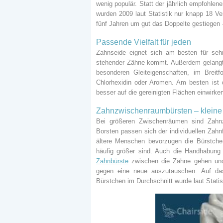
wenig populär. Statt der jährlich empfohle
wurden 2009 laut Statistik nur knapp 18 V
fünf Jahren um gut das Doppelte gestiegen
Passende Vielfalt für jeden
Zahnseide eignet sich am besten für se
stehender Zähne kommt. Außerdem gelangt s
besonderen Gleiteigenschaften, im Breit
Chlorhexidin oder Aromen. Am besten is
besser auf die gereinigten Flächen einwirke
Zahnzwischenraumbürsten – kleine
Bei größeren Zwischenräumen sind Zahnz
Borsten passen sich der individuellen Za
ältere Menschen bevorzugen die Bürstch
häufig größer sind. Auch die Handhabung 
Zahnbürste
zwischen die Zähne gehen und v
gegen eine neue auszutauschen. Auf da
Bürstchen im Durchschnitt wurde laut Statis