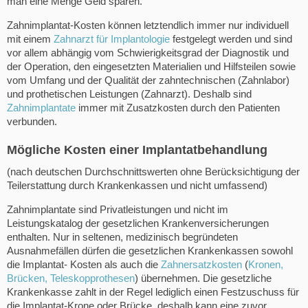
man eine Menge Geld sparen.
Zahnimplantat-Kosten können letztendlich immer nur individuell
mit einem
Zahnarzt für Implantologie
festgelegt werden und sind
vor allem abhängig vom Schwierigkeitsgrad der Diagnostik und
der Operation, den eingesetzten Materialien und Hilfsteilen sowie
vom Umfang und der Qualität der zahntechnischen (Zahnlabor)
und prothetischen Leistungen (Zahnarzt). Deshalb sind
Zahnimplantate
immer mit Zusatzkosten durch den Patienten
verbunden.
Mögliche Kosten einer Implantatbehandlung
(nach deutschen Durchschnittswerten ohne Berücksichtigung der
Teilerstattung durch Krankenkassen und nicht umfassend)
Zahnimplantate sind Privatleistungen und nicht im
Leistungskatalog der gesetzlichen Krankenversicherungen
enthalten. Nur in seltenen, medizinisch begründeten
Ausnahmefällen dürfen die gesetzlichen Krankenkassen sowohl
die Implantat- Kosten als auch die
Zahnersatzkosten
(
Kronen,
Brücken, Teleskopprothesen
) übernehmen. Die gesetzliche
Krankenkasse zahlt in der Regel lediglich einen Festzuschuss für
die Implantat-Krone oder Brücke, deshalb kann eine zuvor