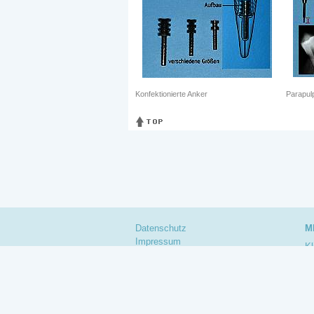
Konfektionierte Anker
Parapulp
Datenschutz
M
Impressum
Kl
Za
Th
An
M