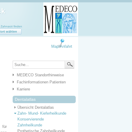
ahnarzt finden
ort wählen
Map/Anfahrt
MEDECO Standorthinweise
Fachinformationen Patienten
Karriere
Dentalatlas
Übersicht Dentalatlas
Zahn- Mund- Kieferheilkunde
Konservierende
Zahnheilkunde
 für
Prothetische Zahnheilkunde