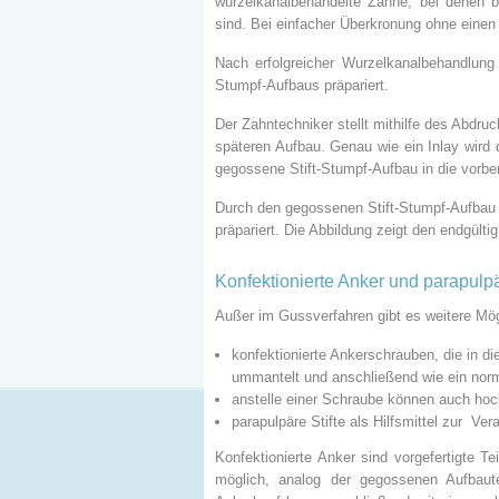
wurzelkanalbehandelte Zähne, bei denen b
sind. Bei einfacher Überkronung ohne einen
Nach erfolgreicher Wurzelkanalbehandlung 
Stumpf-Aufbaus präpariert.
Der Zahntechniker stellt mithilfe des Abdru
späteren Aufbau. Genau wie ein Inlay wird 
gegossene Stift-Stumpf-Aufbau in die vorbe
Durch den gegossenen Stift-Stumpf-Aufbau e
präpariert. Die Abbildung zeigt den endgül
Konfektionierte Anker und parapulpä
Außer im Gussverfahren gibt es weitere Mög
konfektionierte Ankerschrauben, die in d
ummantelt und anschließend wie ein norm
anstelle einer Schraube können auch hoch
parapulpäre Stifte als Hilfsmittel zur Ve
Konfektionierte Anker sind vorgefertigte Te
möglich, analog der gegossenen Aufbaute