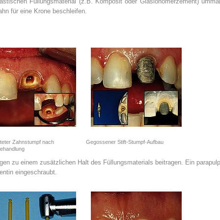
astischen Füllungsmaterial (z.B. Komposit oder Glasionomerzement) umman
hn für eine Krone beschleifen.
iteter Zahnstumpf nach
Gegossener Stift-Stumpf-Aufbau
ehandlung
gen zu einem zusätzlichen Halt des Füllungsmaterials beitragen. Ein parapulp
Dentin eingeschraubt.