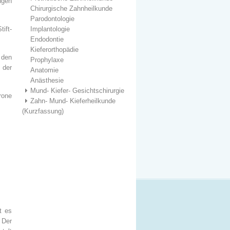
ngen
Chirurgische Zahnheilkunde
Parodontologie
ift-
Implantologie
Endodontie
Kieferorthopädie
 den
Prophylaxe
 der
Anatomie
Anästhesie
Mund- Kiefer- Gesichtschirurgie
rone
Zahn- Mund- Kieferheilkunde
(Kurzfassung)
t es
 Der