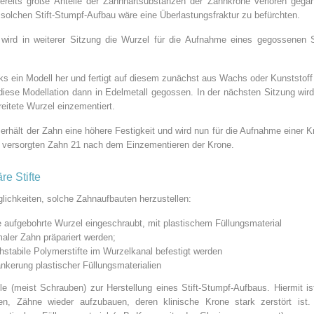
ereits große Anteile der Zahnhartsubstanzen der Zahnkrone verloren gega
 solchen Stift-Stumpf-Aufbau wäre eine Überlastungsfraktur zu befürchten.
wird in weiterer Sitzung die Wurzel für die Aufnahme eines gegossenen St
cks ein Modell her und fertigt auf diesem zunächst aus Wachs oder Kunststoff
diese Modellation dann in Edelmetall gegossen. In der nächsten Sitzung wird
reitete Wurzel einzementiert.
rhält der Zahn eine höhere Festigkeit und wird nun für die Aufnahme einer K
tig versorgten Zahn 21 nach dem Einzementieren der Krone.
re Stifte
lichkeiten, solche Zahnaufbauten herzustellen:
ie aufgebohrte Wurzel eingeschraubt, mit plastischem Füllungsmaterial
aler Zahn präpariert werden;
stabile Polymerstifte im Wurzelkanal befestigt werden
rankerung plastischer Füllungsmaterialien
ile (meist Schrauben) zur Herstellung eines Stift-Stumpf-Aufbaus. Hiermit is
n, Zähne wieder aufzubauen, deren klinische Krone stark zerstört ist.