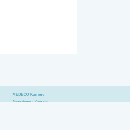
MEDECO Karriere
Bewerbung / Kontakt
Juniorpartner
Angestellter Zahnarzt
Zahnarzthelferin