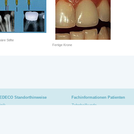
äre Stifte
Fertige Krone
EDECO Standorthinweise
Fachinformationen Patienten
inik
Zahnheilkunde
hnärzte
Zahnersatz
erapiespektrum
Oralchirurgie
fahrt
Dentalatlas
EDECO Journal
Zahnärzte als Spezialisten