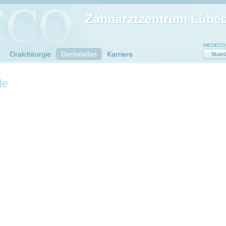
MEDECO Z
Oralchirurgie
Dentalatlas
Karriere
Stand
de