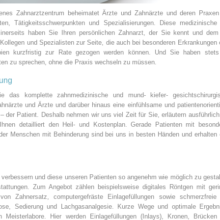
senes Zahnarztzentrum beheimatet Ärzte und Zahnärzte und deren Praxen
ten, Tätigkeitsschwerpunkten und Spezialisierungen. Diese medizinische
. Einerseits haben Sie Ihren persönlichen Zahnarzt, der Sie kennt und dem
t Kollegen und Spezialisten zur Seite, die auch bei besonderen Erkrankungen 
pien kurzfristig zur Rate gezogen werden können. Und Sie haben stets
sten zu sprechen, ohne die Praxis wechseln zu müssen.
uung
ie das komplette zahnmedizinische und mund- kiefer- gesichtschirurgi
hnärzte und Ärzte und darüber hinaus eine einfühlsame und patientenorienti
 der Patient. Deshalb nehmen wir uns viel Zeit für Sie, erläutern ausführlich 
hnen detailliert den Heil- und Kostenplan. Gerade Patienten mit besond
oder Menschen mit Behinderung sind bei uns in besten Händen und erhalten 
verbessern und diese unseren Patienten so angenehm wie möglich zu gestal
attungen. Zum Angebot zählen beispielsweise digitales Röntgen mit geri
 von Zahnersatz, computergefräste Einlagefüllungen sowie schmerzfreie
kose, Sedierung und Lachgasanalgesie. Kurze Wege und optimale Ergebn
 Meisterlabore. Hier werden Einlagefüllungen (Inlays), Kronen, Brücken