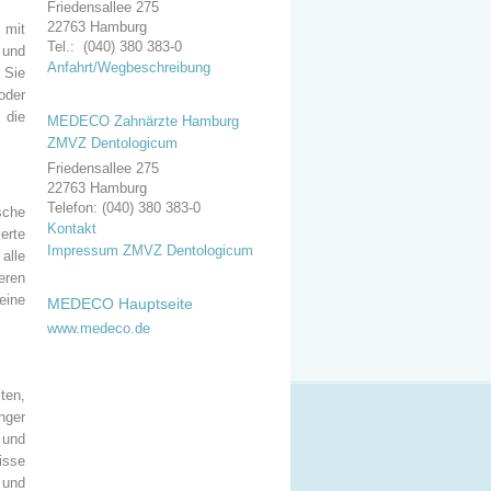
Friedensallee 275
22763 Hamburg
 mit
Tel.: (040) 380 383-0
 und
Anfahrt/Wegbeschreibung
 Sie
oder
 die
MEDECO Zahnärzte Hamburg
ZMVZ Dentologicum
Friedensallee 275
22763 Hamburg
Telefon: (040) 380 383-0
sche
Kontakt
erte
Impressum ZMVZ Dentologicum
alle
eren
eine
MEDECO Hauptseite
www.medeco.de
ten,
nger
 und
isse
 und