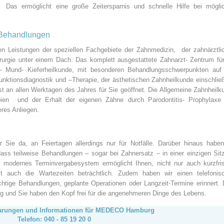
. Das ermöglicht eine große Zeitersparnis und schnelle Hilfe bei mögli
 Behandlungen
chen Leistungen der speziellen Fachgebiete der Zahnmedizin, der zahnärztli
hirurgie unter einem Dach. Das komplett ausgestattete Zahnarzt- Zentrum für
 Mund- Kieferheilkunde, mit besonderen Behandlungsschwerpunkten auf
nktionsdiagnostik und –Therapie, der ästhetischen Zahnheilkunde einschließ
ist an allen Werktagen des Jahres für Sie geöffnet. Die Allgemeine Zahnheilk
rapien und der Erhalt der eigenen Zähne durch Parodontitis- Prophylaxe
res Anliegen.
 Sie da, an Feiertagen allerdings nur für Notfälle. Darüber hinaus haben
odass teilweise Behandlungen – sogar bei Zahnersatz – in einer einzigen Sit
modernes Terminvergabesystem ermöglicht Ihnen, nicht nur auch kurzfris
zt auch die Wartezeiten beträchtlich. Zudem haben wir einen telefonis
ichtige Behandlungen, geplante Operationen oder Langzeit-Termine erinnert. 
g und Sie haben den Kopf frei für die angenehmeren Dinge des Lebens.
arungen und Informationen für MEDECO Hamburg
Telefon: 040 - 85 19 20 0