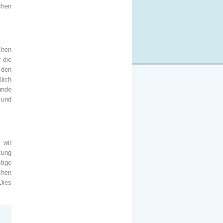
chen
chen
 die
 den
lich
unde
 und
 wir
zung
tige
chen
Dies