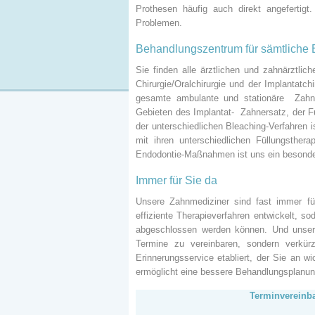
Prothesen häufig auch direkt angefertigt
Problemen.
Behandlungszentrum für sämtliche
Sie finden alle ärztlichen und zahnärztli
Chirurgie/Oralchirurgie und der Implantatc
gesamte ambulante und stationäre Zahn-
Gebieten des Implantat- Zahnersatz, der Fu
der unterschiedlichen Bleaching-Verfahren 
mit ihren unterschiedlichen Füllungsthe
Endodontie-Maßnahmen ist uns ein besonde
Immer für Sie da
Unsere Zahnmediziner sind fast immer für
effiziente Therapieverfahren entwickelt, s
abgeschlossen werden können. Und unser 
Termine zu vereinbaren, sondern verkür
Erinnerungsservice etabliert, der Sie an w
ermöglicht eine bessere Behandlungsplanun
Terminvereinb