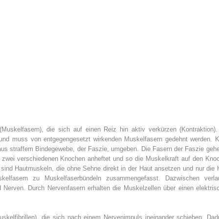
(Muskelfasern), die sich auf einen Reiz hin aktiv verkürzen (Kontraktion).
n und muss von entgegengesetzt wirkenden Muskelfasern gedehnt werden. K
aus straffem Bindegewebe, der Faszie, umgeben. Die Fasern der Faszie gehe
n zwei verschiedenen Knochen anheftet und so die Muskelkraft auf den Kno
sind Hautmuskeln, die ohne Sehne direkt in der Haut ansetzen und nur die 
elfasern zu Muskelfaserbündeln zusammengefasst. Dazwischen verla
 Nerven. Durch Nervenfasern erhalten die Muskelzellen über einen elektris
uskelfibrillen), die sich nach einem Nervenimpuls ineinander schieben. Dad