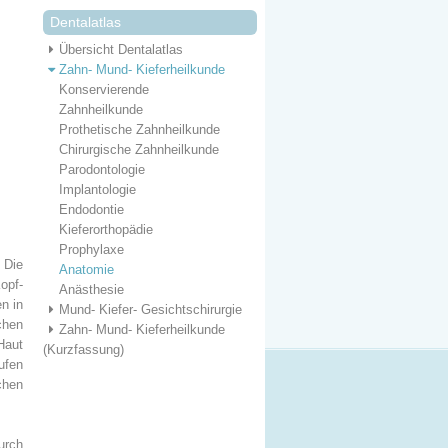
Dentalatlas
Übersicht Dentalatlas
Zahn- Mund- Kieferheilkunde
Konservierende
Zahnheilkunde
Prothetische Zahnheilkunde
Chirurgische Zahnheilkunde
Parodontologie
Implantologie
Endodontie
Kieferorthopädie
Prophylaxe
 Die
Anatomie
opf-
Anästhesie
n in
Mund- Kiefer- Gesichtschirurgie
chen
Zahn- Mund- Kieferheilkunde
Haut
(Kurzfassung)
ufen
chen
urch