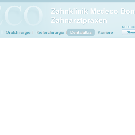
MEDECO 
Oralchirurgie
Kieferchirurgie
Dentalatlas
Karriere
Stan