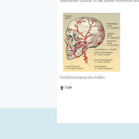
Halsvenen zurück in die obere Hohlvene un
Gefäßversorgung des Kopfes