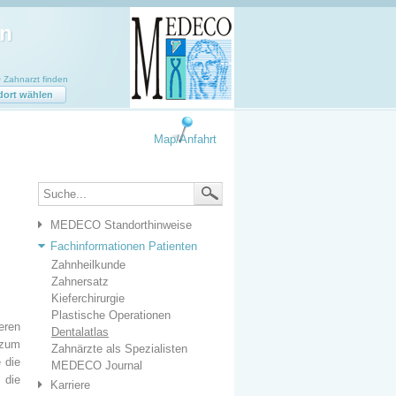
Zahnarzt finden
dort wählen
Map/Anfahrt
MEDECO Standorthinweise
Fachinformationen Patienten
Zahnheilkunde
Zahnersatz
Kieferchirurgie
Plastische Operationen
eren
Dentalatlas
t zum
Zahnärzte als Spezialisten
 die
MEDECO Journal
 die
Karriere