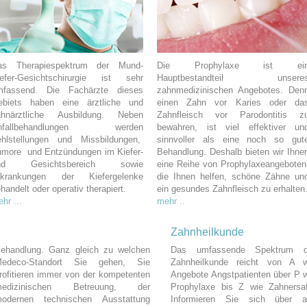
as Therapiespektrum der Mund-
Die Prophylaxe ist ei
iefer-Gesichtschirurgie ist sehr
Hauptbestandteil unsere
mfassend. Die Fachärzte dieses
zahnmedizinischen Angebotes. Den
ebiets haben eine ärztliche und
einen Zahn vor Karies oder da
ahnärztliche Ausbildung. Neben
Zahnfleisch vor Parodontitis z
nfallbehandlungen werden
bewahren, ist viel effektiver un
ehlstellungen und Missbildungen,
sinnvoller als eine noch so gut
umore und Entzündungen im Kiefer-
Behandlung. Deshalb bieten wir Ihne
nd Gesichtsbereich sowie
eine Reihe von Prophylaxeangeboten
rkrankungen der Kiefergelenke
die Ihnen helfen, schöne Zähne un
handelt oder operativ therapiert.
ein gesundes Zahnfleisch zu erhalten
hr ...
mehr ..
Zahnheilkunde
ehandlung. Ganz gleich zu welchen
Das umfassende Spektrum d
edeco-Standort Sie gehen, Sie
Zahnheilkunde reicht von A w
rofitieren immer von der kompetenten
Angebote Angstpatienten über P 
medizinischen Betreuung, der
Prophylaxe bis Z wie Zahnersat
odernen technischen Ausstattung
Informieren Sie sich über al