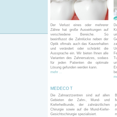
Der Verlust eines oder mehrerer
D
Zähne hat große Auswirkungen auf
K
verschiedene Bereiche. So
u
beeinflusst die Zahnlücke neben der
G
Optik oftmals auch das Kauverhalten
z
und verändert oder schränkt die
U
Aussprache ein. Wir bieten Ihnen alle
F
Varianten des Zahnersatzes, sodass
T
für jeden Patienten die optimale
u
Lösung gefunden werden kann.
E
mehr ...
be
me
MEDECO T
Die Zahnarztzentren sind auf allen
B
Gebieten der Zahn-, Mund- und
M
Kieferheilkunde, der zahnärztlichen
p
Chirurgie sowie auf die Mund-Kiefer-
Gesichtschirurgie spezialisiert.
m