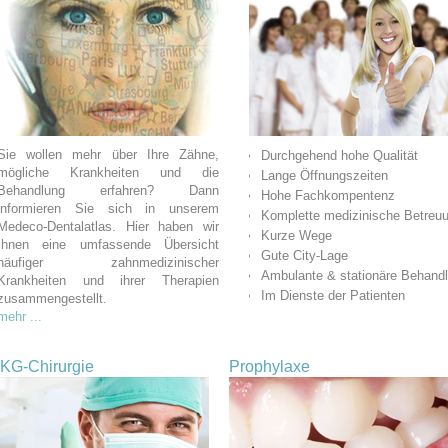
Sie wollen mehr über Ihre Zähne,
Durchgehend hohe Qualität
mögliche Krankheiten und die
Lange Öffnungszeiten
Behandlung erfahren? Dann
Hohe Fachkompentenz
informieren Sie sich in unserem
Komplette medizinische Betreu
Medeco-Dentalatlas. Hier haben wir
Kurze Wege
Ihnen eine umfassende Übersicht
Gute City-Lage
häufiger zahnmedizinischer
Ambulante & stationäre Behand
Krankheiten und ihrer Therapien
Im Dienste der Patienten
zusammengestellt.
mehr ...
KG-Chirurgie
Prophylaxe