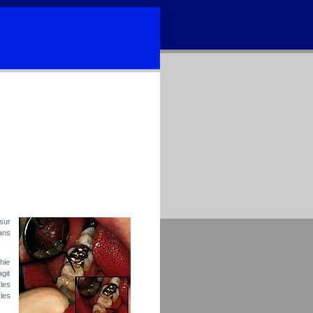
sur
ans
hie
git
les
les