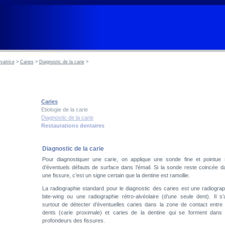
vatrice
>
Caries
>
Diagnostic de la carie
>
Caries
Etiologie de la carie
Diagnostic de la carie
Restaurations dentaires
Diagnostic de la carie
Pour diagnostiquer une carie, on applique une sonde fine et pointue 
d’éventuels défauts de surface dans l’émail. Si la sonde reste coincée d
une fissure, c’est un signe certain que la dentine est ramollie.
La radiographie standard pour le diagnostic des caries est une radiograp
bite-wing ou une radiographie rétro-alvéolaire (d’une seule dent). Il s’a
surtout de détecter d’éventuelles caries dans la zone de contact entre 
dents (carie proximale) et caries de la dentine qui se forment dans 
profondeurs des fissures.