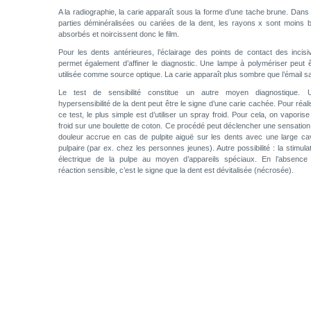
A la radiographie, la carie apparaît sous la forme d’une tache brune. Dans 
parties déminéralisées ou cariées de la dent, les rayons x sont moins b
absorbés et noircissent donc le film.
Pour les dents antérieures, l’éclairage des points de contact des incisi
permet également d’affiner le diagnostic. Une lampe à polymériser peut ê
utilisée comme source optique. La carie apparaît plus sombre que l’émail sa
Le test de sensibilité constitue un autre moyen diagnostique. 
hypersensibilité de la dent peut être le signe d’une carie cachée. Pour réal
ce test, le plus simple est d’utiliser un spray froid. Pour cela, on vaporis
froid sur une boulette de coton.
Ce procédé peut déclencher une sensation
douleur accrue en cas de pulpite aiguë sur les dents avec une large cav
pulpaire (par ex. chez les personnes jeunes). Autre possibilité : la stimula
électrique de la pulpe au moyen d’appareils spéciaux. En l’absence
réaction sensible, c’est le signe que la dent est dévitalisée (nécrosée).