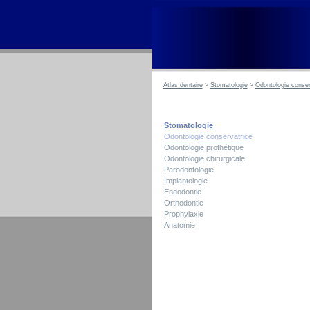
Atlas dentaire
>
Stomatologie
>
Odontologie conser
Stomatologie
Odontologie conservatrice
Odontologie prothétique
Odontologie chirurgicale
Parodontologie
Implantologie
Endodontie
Orthodontie
Prophylaxie
Anatomie