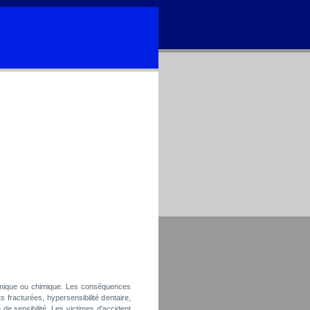
ermique ou chimique. Les conséquences
 fracturées, hypersensibilité dentaire,
 de sensibilité. Les
victimes d’accident