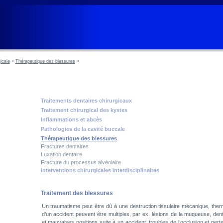
icale
>
Thérapeutique des blessures
>
Traitements dentaires chirurgicaux
Traitement chirurgical des kystes
Inflammations et abcès
Pathologies de la cavité buccale
Thérapeutique des blessures
Fractures dentaires
Luxation dentaire
Fracture du processus alvéolaire
Interventions chirurgicales interdisciplinaires
Traitement des blessures
Un traumatisme peut être dû à une destruction tissulaire mécanique, th
d’un accident peuvent être multiples, par ex. lésions de la muqueuse, dents
et mauvaises positions suite à un accident, troubles de l’occlusion et perte