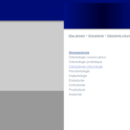
Atlas dentaire
>
Stomatologie
>
Odontologie chirurg
Stomatologie
Odontologie conservatrice
Odontologie prothétique
Odontologie chirurgicale
Parodontologie
Implantologie
Endodontie
Orthodontie
Prophylaxie
Anatomie