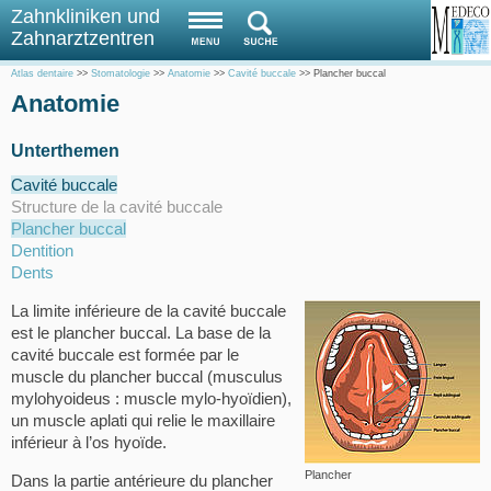
Zahnkliniken und
Zahnarztzentren
Atlas dentaire
>>
Stomatologie
>>
Anatomie
>>
Cavité buccale
>>
Plancher buccal
Anatomie
Unterthemen
Cavité buccale
Structure de la cavité buccale
Plancher buccal
Dentition
Dents
La limite inférieure de la cavité buccale
est le plancher buccal. La base de la
cavité buccale est formée par le
muscle du plancher buccal (musculus
mylohyoideus : muscle mylo-hyoïdien),
un muscle aplati qui relie le maxillaire
inférieur à l’os hyoïde.
Plancher
Dans la partie antérieure du plancher