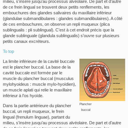
milieu, s’insère jusqu’au processus alvéolaire. De part et d’autre
de ce frein lingual se trouvent deux petits renflements, les
embouchures des glandes salivaires du maxillaire inférieur
(glandulae submandibulares : glandes submandibulaires). A côté
de ces embouchures, on observe un repli muqueux (plica
sublingualis : pli sublingual). C’est à cet endroit précis que la
glande sublinguale (glandula sublingualis) s’ouvre sur plusieurs
petits canaux excréteurs.
To top
La limite inférieure de la cavité buccale
est le plancher buccal. La base de la
cavité buccale est formée par le
muscle du plancher buccal (musculus
mylohyoideus : muscle mylo-hyoïdien),
un muscle aplati qui relie le maxillaire
inférieur à l’os hyoïde.
Plancher
Dans la partie antérieure du plancher
buccal
buccal, un repli muqueux, le frein
lingual (frenulum linguae), partant du
milieu, s’insère jusqu’au processus alvéolaire. De part et d’autre