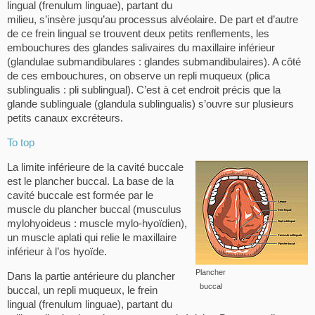
lingual (frenulum linguae), partant du
milieu, s’insère jusqu’au processus alvéolaire. De part et d’autre
de ce frein lingual se trouvent deux petits renflements, les
embouchures des glandes salivaires du maxillaire inférieur
(glandulae submandibulares : glandes submandibulaires). A côté
de ces embouchures, on observe un repli muqueux (plica
sublingualis : pli sublingual). C’est à cet endroit précis que la
glande sublinguale (glandula sublingualis) s’ouvre sur plusieurs
petits canaux excréteurs.
To top
La limite inférieure de la cavité buccale
est le plancher buccal. La base de la
cavité buccale est formée par le
muscle du plancher buccal (musculus
mylohyoideus : muscle mylo-hyoïdien),
un muscle aplati qui relie le maxillaire
inférieur à l’os hyoïde.
Plancher
Dans la partie antérieure du plancher
buccal
buccal, un repli muqueux, le frein
lingual (frenulum linguae), partant du