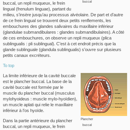
buccal
buccal, un repli muqueux, le frein
lingual (frenulum linguae), partant du
milieu, s’insère jusqu’au processus alvéolaire. De part et d’autre
de ce frein lingual se trouvent deux petits renflements, les
embouchures des glandes salivaires du maxillaire inférieur
(glandulae submandibulares : glandes submandibulaires). A côté
de ces embouchures, on observe un repli muqueux (plica
sublingualis : pli sublingual). C’est à cet endroit précis que la
glande sublinguale (glandula sublingualis) s’ouvre sur plusieurs
petits canaux excréteurs.
To top
La limite inférieure de la cavité buccale
est le plancher buccal. La base de la
cavité buccale est formée par le
muscle du plancher buccal (musculus
mylohyoideus : muscle mylo-hyoïdien),
un muscle aplati qui relie le maxillaire
inférieur à l’os hyoïde.
Plancher
Dans la partie antérieure du plancher
buccal
buccal, un repli muqueux, le frein