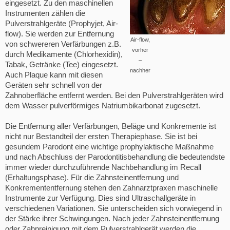
eingesetzt. Zu den maschinellen
Instrumenten zählen die
Pulverstrahlgeräte (Prophyjet, Air-
flow). Sie werden zur Entfernung
Air-flow,
von schwereren Verfärbungen z.B.
vorher
durch Medikamente (Chlorhexidin),
–
Tabak, Getränke (Tee) eingesetzt.
nachher
Auch Plaque kann mit diesen
Geräten sehr schnell von der
Zahnoberfläche entfernt werden. Bei den Pulverstrahlgeräten wird
dem Wasser pulverförmiges Natriumbikarbonat zugesetzt.
Die Entfernung aller Verfärbungen, Beläge und Konkremente ist
nicht nur Bestandteil der ersten Therapiephase. Sie ist bei
gesundem Parodont eine wichtige prophylaktische Maßnahme
und nach Abschluss der Parodontitisbehandlung die bedeutendste
immer wieder durchzuführende Nachbehandlung im Recall
(Erhaltungsphase). Für die Zahnsteinentfernung und
Konkremententfernung stehen den Zahnarztpraxen maschinelle
Instrumente zur Verfügung. Dies sind Ultraschallgeräte in
verschiedenen Variationen. Sie unterscheiden sich vorwiegend in
der Stärke ihrer Schwingungen. Nach jeder Zahnsteinentfernung
oder Zahnreinigung mit dem Pulverstrahlgerät werden die