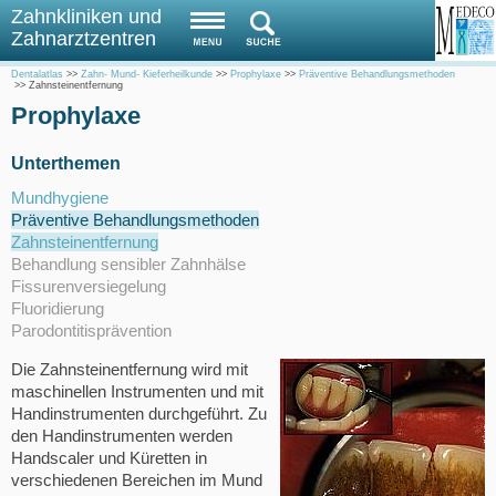
Zahnkliniken und
Zahnarztzentren
Dentalatlas
>>
Zahn- Mund- Kieferheilkunde
>>
Prophylaxe
>>
Präventive Behandlungsmethoden
>>
Zahnsteinentfernung
Prophylaxe
Unterthemen
Mundhygiene
Präventive Behandlungsmethoden
Zahnsteinentfernung
Behandlung sensibler Zahnhälse
Fissurenversiegelung
Fluoridierung
Parodontitisprävention
Die Zahnsteinentfernung wird mit
maschinellen Instrumenten und mit
Handinstrumenten durchgeführt. Zu
den Handinstrumenten werden
Handscaler und Küretten in
verschiedenen Bereichen im Mund