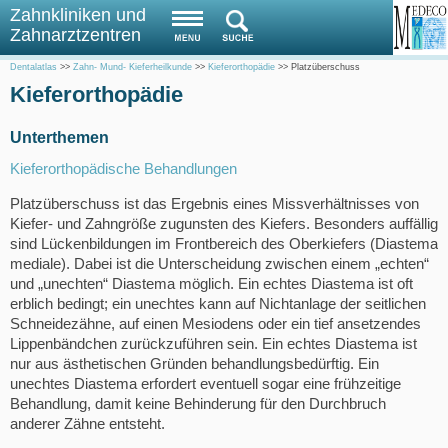
Zahnkliniken und
Zahnarztzentren
Dentalatlas
>>
Zahn- Mund- Kieferheilkunde
>>
Kieferorthopädie
>>
Platzüberschuss
Kieferorthopädie
Unterthemen
Kieferorthopädische Behandlungen
Platzüberschuss ist das Ergebnis eines Missverhältnisses von
Kiefer- und Zahngröße zugunsten des Kiefers. Besonders auffällig
sind Lückenbildungen im Frontbereich des Oberkiefers (Diastema
mediale). Dabei ist die Unterscheidung zwischen einem „echten“
und „unechten“ Diastema möglich. Ein echtes Diastema ist oft
erblich bedingt; ein unechtes kann auf Nichtanlage der seitlichen
Schneidezähne, auf einen Mesiodens oder ein tief ansetzendes
Lippenbändchen zurückzuführen sein. Ein echtes Diastema ist
nur aus ästhetischen Gründen behandlungsbedürftig. Ein
unechtes Diastema erfordert eventuell sogar eine frühzeitige
Behandlung, damit keine Behinderung für den Durchbruch
anderer Zähne entsteht.