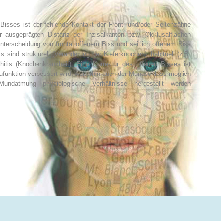
sses ist der fehlende Kontakt der Front- und/oder Seitenzähne
 ausgeprägten Distanz der Inzisalkanten bzw. Okklusalflächen
nterscheidung von frontal offenem Biss und seitlich offenem Biss
 sind strukturell (Veränderung der Kieferknochen), habituell (z.B.
hitis (Knochenkrankheit). Eine Korrektur des offenen Bisses ist
aufunktion verbessert wird, weiterhin auch der Mundschluss möglich
ndatmung physiologische Verhältnisse hergestellt werden