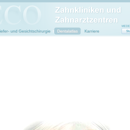
MEDEC
efer- und Gesichtschirurgie
Dentalatlas
Karriere
St