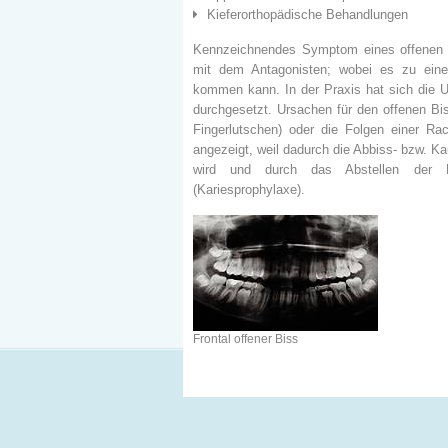
Kieferorthopädische Behandlungen
Kennzeichnendes Symptom eines offenen Bi
mit dem Antagonisten; wobei es zu einer
kommen kann. In der Praxis hat sich die U
durchgesetzt. Ursachen für den offenen Biss
Fingerlutschen) oder die Folgen einer Rac
angezeigt, weil dadurch die Abbiss- bzw. K
wird und durch das Abstellen der Mu
(Kariesprophylaxe).
Frontal offener Biss