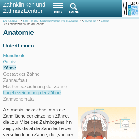
Zahnkliniken und
Zahnarztzentren
Dentalatlas
>>
Zahn- Mund- Kieferheilkunde (Kurzfassung)
>>
Anatomie
>>
Zähne
>>
Lagebezeichnung der Zähne
Anatomie
Unterthemen
Mundhöhle
Gebiss
Zähne
Gestalt der Zähne
Zahnaufbau
Flächenbezeichnung der Zähne
Lagebezeichnung der Zähne
Zahnschemata
Als mesial bezeichnet man die
Zahnfläche der einzelnen Zähne,
die „zur Mitte des Zahnbogens hin“
zeigt, als distal die Zahnfläche der
verschiedenen Zähne, die „von der